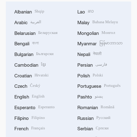
Shqip
ລາວ
Albanian
Lao
العربية
Bahasa Melayu
Arabic
Malay
Беларуская
Монгол
Belarusian
Mongolian
বাংলা
မြန်မာဘာသာ
Bengali
Myanmar
Български
नेपाली
Bulgarian
Nepali
ខ្មែរ
فارسی
Cambodian
Persian
Hrvatski
Polski
Croatian
Polish
Český
Português
Czech
Portuguese
English
پښتو
English
Pashto
Esperanto
Română
Esperanto
Romanian
Filipino
Русский
Filipino
Russian
Français
Српски
French
Serbian