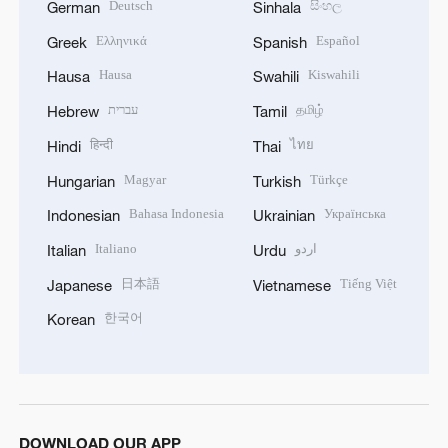
Deutsch
සිංහල
German
Sinhala
Ελληνικά
Español
Greek
Spanish
Hausa
Kiswahili
Hausa
Swahili
עברית
தமிழ்
Hebrew
Tamil
हिन्दी
ไทย
Hindi
Thai
Magyar
Türkçe
Hungarian
Turkish
Bahasa Indonesia
Українська
Indonesian
Ukrainian
Italiano
اردو
Italian
Urdu
日本語
Tiếng Việt
Japanese
Vietnamese
한국어
Korean
DOWNLOAD OUR APP