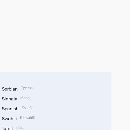
Serbian
Српски
Sinhala
සිංහල
Spanish
Español
Swahili
Kiswahili
Tamil
தமிழ்