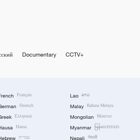
сский
Documentary
CCTV+
French
Français
Lao
ລາວ
German
Deutsch
Malay
Bahasa Melayu
Greek
Ελληνικά
Mongolian
Монгол
Hausa
Hausa
Myanmar
မြန်မာဘာသာ
Hebrew
עברית
Nepali
नेपाली