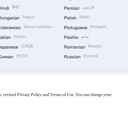
Hindi
हिन्दी
Persian
فارسی
Hungarian
Magyar
Polish
Polski
Indonesian
Bahasa Indonesia
Portuguese
Português
Italian
Italiano
Pashto
پښتو
Japanese
日本語
Romanian
Română
Korean
한국어
Russian
Русский
es, revised Privacy Policy and Terms of Use. You can change your