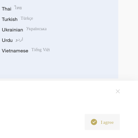
Thai
ไทย
Turkish
Türkçe
Ukrainian
Українська
Urdu
اردو
Vietnamese
Tiếng Việt
I agree