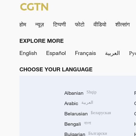
होम
न्यूज़
टिप्पणी
फोटो
वीडियो
शीत्सांग
EXPLORE MORE
English
Español
Français
العربية
Ру
CHOOSE YOUR LANGUAGE
Albanian
Shqip
Arabic
العربية
Belarusian
Беларуская
Bengali
বাংলা
Bulgarian
Български