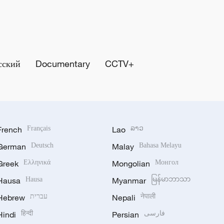
сский
Documentary
CCTV+
French
Français
Lao
ລາວ
German
Deutsch
Malay
Bahasa Melayu
Greek
Ελληνικά
Mongolian
Монгол
Hausa
Hausa
Myanmar
မြန်မာဘာသာ
Hebrew
עברית
Nepali
नेपाली
Hindi
हिन्दी
Persian
فارسی