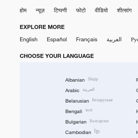
होम
न्यूज़
टिप्पणी
फोटो
वीडियो
शीत्सांग
EXPLORE MORE
English
Español
Français
العربية
Ру
CHOOSE YOUR LANGUAGE
Albanian
Shqip
Arabic
العربية
Belarusian
Беларуская
Bengali
বাংলা
Bulgarian
Български
Cambodian
ខ្មែរ