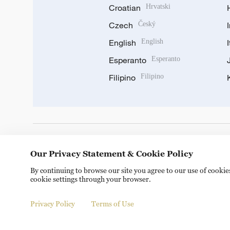
Croatian
Hrvatski
Czech
Český
English
English
Esperanto
Esperanto
Filipino
Filipino
DOWNLOAD OUR APP
Our Privacy Statement & Cookie Policy
By continuing to browse our site you agree to our use of cooki
cookie settings through your browser.
Privacy Policy
Terms of Use
Copyright © 2024 CGTN.
京ICP备20000184号
京公网安