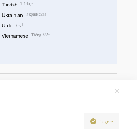
Turkish
Türkçe
Ukrainian
Українська
Urdu
اردو
Vietnamese
Tiếng Việt
I agree
6