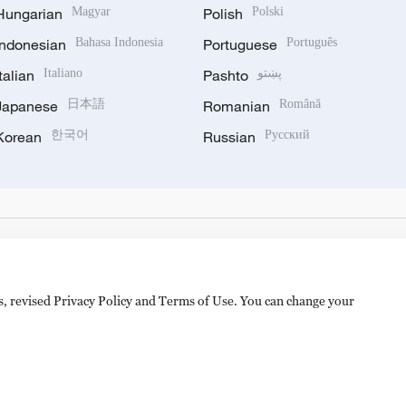
Hungarian
Magyar
Polish
Polski
Indonesian
Bahasa Indonesia
Portuguese
Português
Italian
Italiano
Pashto
پښتو
Japanese
日本語
Romanian
Română
Korean
한국어
Russian
Русский
es, revised Privacy Policy and Terms of Use. You can change your
备 11010502050052号
Disinformation report hotline: 010-8506146