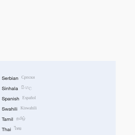
Serbian
Српски
Sinhala
සිංහල
Spanish
Español
Swahili
Kiswahili
Tamil
தமிழ்
Thai
ไทย