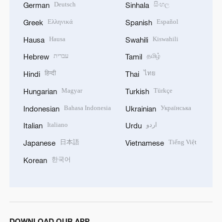
Deutsch
සිංහල
German
Sinhala
Ελληνικά
Español
Greek
Spanish
Hausa
Kiswahili
Hausa
Swahili
עברית
தமிழ்
Hebrew
Tamil
हिन्दी
ไทย
Hindi
Thai
Magyar
Türkçe
Hungarian
Turkish
Bahasa Indonesia
Українська
Indonesian
Ukrainian
Italiano
اردو
Italian
Urdu
日本語
Tiếng Việt
Japanese
Vietnamese
한국어
Korean
DOWNLOAD OUR APP