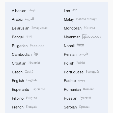
Shqip
ລາວ
Albanian
Lao
العربية
Bahasa Melayu
Arabic
Malay
Беларуская
Монгол
Belarusian
Mongolian
বাংলা
မြန်မာဘာသာ
Bengali
Myanmar
Български
नेपाली
Bulgarian
Nepali
ខ្មែរ
فارسی
Cambodian
Persian
Hrvatski
Polski
Croatian
Polish
Český
Português
Czech
Portuguese
English
پښتو
English
Pashto
Esperanto
Română
Esperanto
Romanian
Filipino
Русский
Filipino
Russian
Français
Српски
French
Serbian