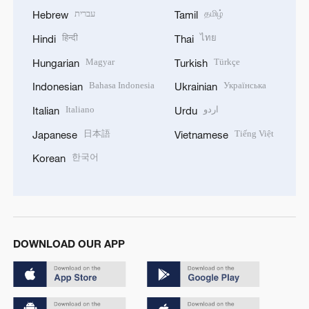
עברית
தமிழ்
Hebrew
Tamil
हिन्दी
ไทย
Hindi
Thai
Magyar
Türkçe
Hungarian
Turkish
Bahasa Indonesia
Українська
Indonesian
Ukrainian
Italiano
اردو
Italian
Urdu
日本語
Tiếng Việt
Japanese
Vietnamese
한국어
Korean
DOWNLOAD OUR APP