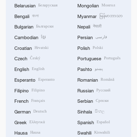
Беларуская
Монгол
Belarusian
Mongolian
বাংলা
မြန်မာဘာသာ
Bengali
Myanmar
Български
नेपाली
Bulgarian
Nepali
ខ្មែរ
فارسی
Cambodian
Persian
Hrvatski
Polski
Croatian
Polish
Český
Português
Czech
Portuguese
English
پښتو
English
Pashto
Esperanto
Română
Esperanto
Romanian
Filipino
Русский
Filipino
Russian
Français
Српски
French
Serbian
Deutsch
සිංහල
German
Sinhala
Ελληνικά
Español
Greek
Spanish
Hausa
Kiswahili
Hausa
Swahili