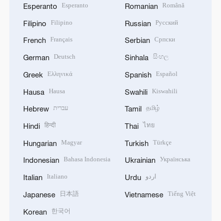
Esperanto
Română
Esperanto
Romanian
Filipino
Русский
Filipino
Russian
Français
Српски
French
Serbian
Deutsch
සිංහල
German
Sinhala
Ελληνικά
Español
Greek
Spanish
Hausa
Kiswahili
Hausa
Swahili
עברית
தமிழ்
Hebrew
Tamil
हिन्दी
ไทย
Hindi
Thai
Magyar
Türkçe
Hungarian
Turkish
Bahasa Indonesia
Українська
Indonesian
Ukrainian
Italiano
اردو
Italian
Urdu
日本語
Tiếng Việt
Japanese
Vietnamese
한국어
Korean