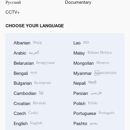
Русский
Documentary
CCTV+
CHOOSE YOUR LANGUAGE
Shqip
ລາວ
Albanian
Lao
العربية
Bahasa Melayu
Arabic
Malay
Беларуская
Монгол
Belarusian
Mongolian
বাংলা
မြန်မာဘာသာ
Bengali
Myanmar
Български
नेपाली
Bulgarian
Nepali
ខ្មែរ
فارسی
Cambodian
Persian
Hrvatski
Polski
Croatian
Polish
Český
Português
Czech
Portuguese
English
پښتو
English
Pashto