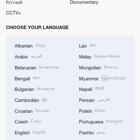
Русский
Documentary
CCTV+
CHOOSE YOUR LANGUAGE
Shqip
ລາວ
Albanian
Lao
العربية
Bahasa Melayu
Arabic
Malay
Беларуская
Монгол
Belarusian
Mongolian
বাংলা
မြန်မာဘာသာ
Bengali
Myanmar
Български
नेपाली
Bulgarian
Nepali
ខ្មែរ
فارسی
Cambodian
Persian
Hrvatski
Polski
Croatian
Polish
Český
Português
Czech
Portuguese
English
پښتو
English
Pashto