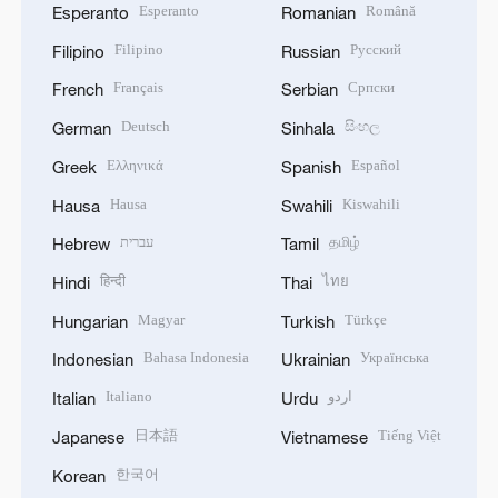
Esperanto
Română
Esperanto
Romanian
Filipino
Русский
Filipino
Russian
Français
Српски
French
Serbian
Deutsch
සිංහල
German
Sinhala
Ελληνικά
Español
Greek
Spanish
Hausa
Kiswahili
Hausa
Swahili
עברית
தமிழ்
Hebrew
Tamil
हिन्दी
ไทย
Hindi
Thai
Magyar
Türkçe
Hungarian
Turkish
Bahasa Indonesia
Українська
Indonesian
Ukrainian
Italiano
اردو
Italian
Urdu
日本語
Tiếng Việt
Japanese
Vietnamese
한국어
Korean