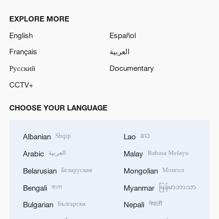
English
Español
Français
العربية
Русский
Documentary
CCTV+
CHOOSE YOUR LANGUAGE
Shqip
ລາວ
Albanian
Lao
العربية
Bahasa Melayu
Arabic
Malay
Беларуская
Монгол
Belarusian
Mongolian
বাংলা
မြန်မာဘာသာ
Bengali
Myanmar
Български
नेपाली
Bulgarian
Nepali
ខ្មែរ
فارسی
Cambodian
Persian
Hrvatski
Polski
Croatian
Polish