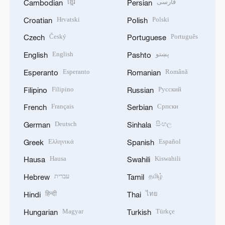
Český
Português
Czech
Portuguese
English
پښتو
English
Pashto
Esperanto
Română
Esperanto
Romanian
Filipino
Русский
Filipino
Russian
Français
Српски
French
Serbian
Deutsch
සිංහල
German
Sinhala
Ελληνικά
Español
Greek
Spanish
Hausa
Kiswahili
Hausa
Swahili
עברית
தமிழ்
Hebrew
Tamil
हिन्दी
ไทย
Hindi
Thai
Magyar
Türkçe
Hungarian
Turkish
Bahasa Indonesia
Українська
Indonesian
Ukrainian
Italiano
اردو
Italian
Urdu