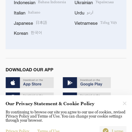
日本語
Tiếng Việt
Japanese
Vietnamese
한국어
Korean
DOWNLOAD OUR APP
Copyright © 2024 CGTN.
Our Privacy Statement & Cookie Policy
京ICP备20000184号
By continuing to browse our site you agree to our use of cookies, revised
Privacy Policy and Terms of Use. You can change your cookie settings
京公网安备 11010502050052号
through your browser.
Disinformation report hotline: 010-85061466
Privacy Policy
Terms of Use
I agree