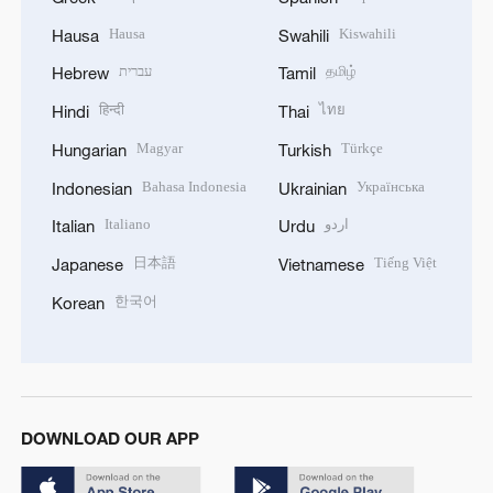
Hausa
Kiswahili
Hausa
Swahili
עברית
தமிழ்
Hebrew
Tamil
हिन्दी
ไทย
Hindi
Thai
Magyar
Türkçe
Hungarian
Turkish
Bahasa Indonesia
Українська
Indonesian
Ukrainian
Italiano
اردو
Italian
Urdu
日本語
Tiếng Việt
Japanese
Vietnamese
한국어
Korean
DOWNLOAD OUR APP