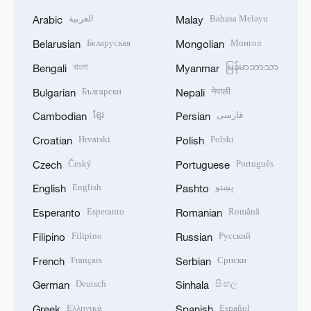
العربية
Bahasa Melayu
Arabic
Malay
Беларуская
Монгол
Belarusian
Mongolian
বাংলা
မြန်မာဘာသာ
Bengali
Myanmar
Български
नेपाली
Bulgarian
Nepali
ខ្មែរ
فارسی
Cambodian
Persian
Hrvatski
Polski
Croatian
Polish
Český
Português
Czech
Portuguese
English
پښتو
English
Pashto
Esperanto
Română
Esperanto
Romanian
Filipino
Русский
Filipino
Russian
Français
Српски
French
Serbian
Deutsch
සිංහල
German
Sinhala
Ελληνικά
Español
Greek
Spanish