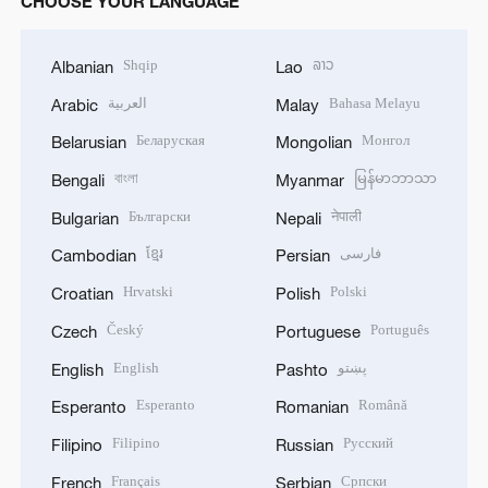
CHOOSE YOUR LANGUAGE
Shqip
ລາວ
Albanian
Lao
العربية
Bahasa Melayu
Arabic
Malay
Беларуская
Монгол
Belarusian
Mongolian
বাংলা
မြန်မာဘာသာ
Bengali
Myanmar
Български
नेपाली
Bulgarian
Nepali
ខ្មែរ
فارسی
Cambodian
Persian
Hrvatski
Polski
Croatian
Polish
Český
Português
Czech
Portuguese
English
پښتو
English
Pashto
Esperanto
Română
Esperanto
Romanian
Filipino
Русский
Filipino
Russian
Français
Српски
French
Serbian