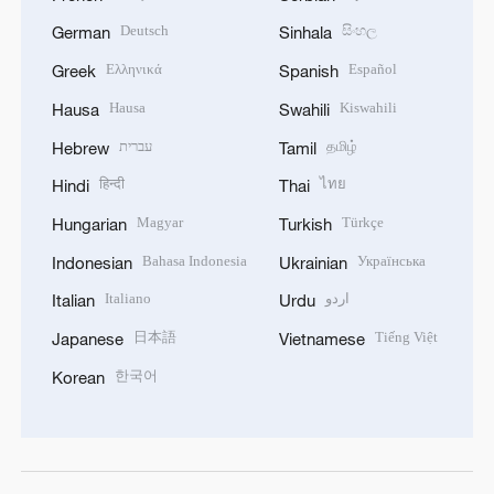
Deutsch
සිංහල
German
Sinhala
Ελληνικά
Español
Greek
Spanish
Hausa
Kiswahili
Hausa
Swahili
עברית
தமிழ்
Hebrew
Tamil
हिन्दी
ไทย
Hindi
Thai
Magyar
Türkçe
Hungarian
Turkish
Bahasa Indonesia
Українська
Indonesian
Ukrainian
Italiano
اردو
Italian
Urdu
日本語
Tiếng Việt
Japanese
Vietnamese
한국어
Korean