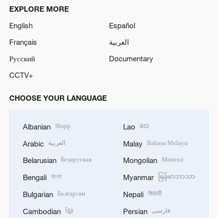
EXPLORE MORE
English
Español
Français
العربية
Русский
Documentary
CCTV+
CHOOSE YOUR LANGUAGE
Shqip
ລາວ
Albanian
Lao
العربية
Bahasa Melayu
Arabic
Malay
Беларуская
Монгол
Belarusian
Mongolian
বাংলা
မြန်မာဘာသာ
Bengali
Myanmar
Български
नेपाली
Bulgarian
Nepali
ខ្មែរ
فارسی
Cambodian
Persian