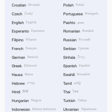
Hrvatski
Polski
Croatian
Polish
Český
Português
Czech
Portuguese
English
پښتو
English
Pashto
Esperanto
Română
Esperanto
Romanian
Filipino
Русский
Filipino
Russian
Français
Српски
French
Serbian
Deutsch
සිංහල
German
Sinhala
Ελληνικά
Español
Greek
Spanish
Hausa
Kiswahili
Hausa
Swahili
עברית
தமிழ்
Hebrew
Tamil
हिन्दी
ไทย
Hindi
Thai
Magyar
Türkçe
Hungarian
Turkish
Bahasa Indonesia
Українська
Indonesian
Ukrainian