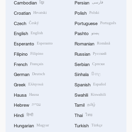
ខ្មែរ
فارسی
Cambodian
Persian
Hrvatski
Polski
Croatian
Polish
Český
Português
Czech
Portuguese
English
پښتو
English
Pashto
Esperanto
Română
Esperanto
Romanian
Filipino
Русский
Filipino
Russian
Français
Српски
French
Serbian
Deutsch
සිංහල
German
Sinhala
Ελληνικά
Español
Greek
Spanish
Hausa
Kiswahili
Hausa
Swahili
עברית
தமிழ்
Hebrew
Tamil
हिन्दी
ไทย
Hindi
Thai
Magyar
Türkçe
Hungarian
Turkish