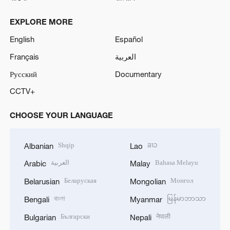
EXPLORE MORE
English
Español
Français
العربية
Русский
Documentary
CCTV+
CHOOSE YOUR LANGUAGE
Shqip
ລາວ
Albanian
Lao
العربية
Bahasa Melayu
Arabic
Malay
Беларуская
Монгол
Belarusian
Mongolian
বাংলা
မြန်မာဘာသာ
Bengali
Myanmar
Български
नेपाली
Bulgarian
Nepali