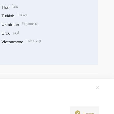
Thai
ไทย
Turkish
Türkçe
Ukrainian
Українська
Urdu
اردو
Vietnamese
Tiếng Việt
I agree