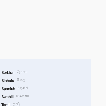
Serbian
Српски
Sinhala
සිංහල
Spanish
Español
Swahili
Kiswahili
Tamil
தமிழ்