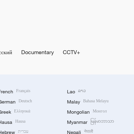
сский
Documentary
CCTV+
French
Français
Lao
ລາວ
German
Deutsch
Malay
Bahasa Melayu
Greek
Ελληνικά
Mongolian
Монгол
Hausa
Hausa
Myanmar
မြန်မာဘာသာ
Hebrew
עברית
Nepali
नेपाली