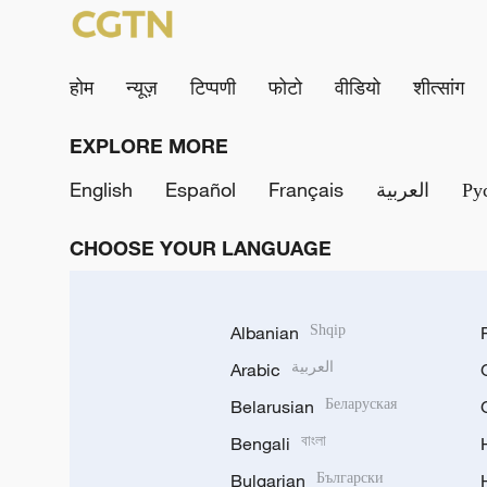
होम
न्यूज़
टिप्पणी
फोटो
वीडियो
शीत्सांग
EXPLORE MORE
English
Español
Français
العربية
Ру
CHOOSE YOUR LANGUAGE
Albanian
Shqip
Arabic
العربية
Belarusian
Беларуская
Bengali
বাংলা
Bulgarian
Български