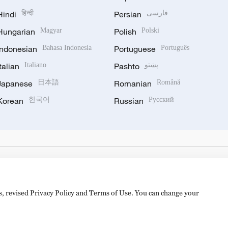
Hindi
हिन्दी
Persian
فارسی
Hungarian
Magyar
Polish
Polski
Indonesian
Bahasa Indonesia
Portuguese
Português
Italian
Italiano
Pashto
پښتو
Japanese
日本語
Romanian
Română
Korean
한국어
Russian
Русский
es, revised Privacy Policy and Terms of Use. You can change your