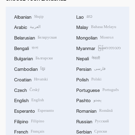
Shqip
ລາວ
Albanian
Lao
العربية
Bahasa Melayu
Arabic
Malay
Беларуская
Монгол
Belarusian
Mongolian
বাংলা
မြန်မာဘာသာ
Bengali
Myanmar
Български
नेपाली
Bulgarian
Nepali
ខ្មែរ
فارسی
Cambodian
Persian
Hrvatski
Polski
Croatian
Polish
Český
Português
Czech
Portuguese
English
پښتو
English
Pashto
Esperanto
Română
Esperanto
Romanian
Filipino
Русский
Filipino
Russian
Français
Српски
French
Serbian