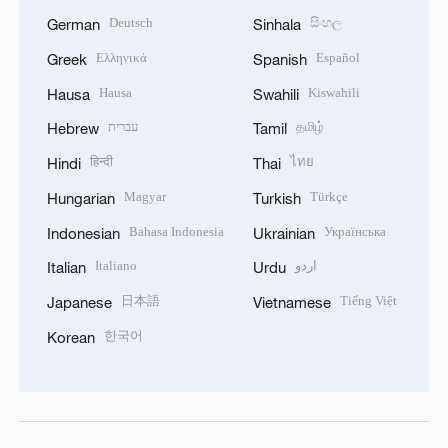
Deutsch
සිංහල
German
Sinhala
Ελληνικά
Español
Greek
Spanish
Hausa
Kiswahili
Hausa
Swahili
עברית
தமிழ்
Hebrew
Tamil
हिन्दी
ไทย
Hindi
Thai
Magyar
Türkçe
Hungarian
Turkish
Bahasa Indonesia
Українська
Indonesian
Ukrainian
Italiano
اردو
Italian
Urdu
日本語
Tiếng Việt
Japanese
Vietnamese
한국어
Korean