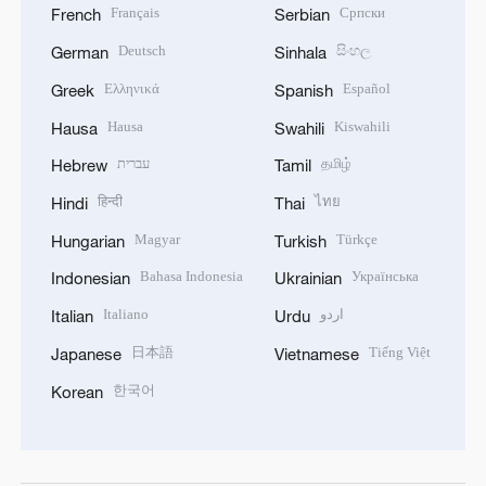
Filipino
Русский
Filipino
Russian
Français
Српски
French
Serbian
Deutsch
සිංහල
German
Sinhala
Ελληνικά
Español
Greek
Spanish
Hausa
Kiswahili
Hausa
Swahili
עברית
தமிழ்
Hebrew
Tamil
हिन्दी
ไทย
Hindi
Thai
Magyar
Türkçe
Hungarian
Turkish
Bahasa Indonesia
Українська
Indonesian
Ukrainian
Italiano
اردو
Italian
Urdu
日本語
Tiếng Việt
Japanese
Vietnamese
한국어
Korean