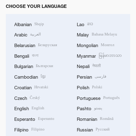
CHOOSE YOUR LANGUAGE
Shqip
ລາວ
Albanian
Lao
العربية
Bahasa Melayu
Arabic
Malay
Беларуская
Монгол
Belarusian
Mongolian
বাংলা
မြန်မာဘာသာ
Bengali
Myanmar
Български
नेपाली
Bulgarian
Nepali
ខ្មែរ
فارسی
Cambodian
Persian
Hrvatski
Polski
Croatian
Polish
Český
Português
Czech
Portuguese
English
پښتو
English
Pashto
Esperanto
Română
Esperanto
Romanian