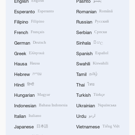
English
پښتو
English
Pashto
Esperanto
Română
Esperanto
Romanian
Filipino
Русский
Filipino
Russian
Français
Српски
French
Serbian
Deutsch
සිංහල
German
Sinhala
Ελληνικά
Español
Greek
Spanish
Hausa
Kiswahili
Hausa
Swahili
עברית
தமிழ்
Hebrew
Tamil
हिन्दी
ไทย
Hindi
Thai
Magyar
Türkçe
Hungarian
Turkish
Bahasa Indonesia
Українська
Indonesian
Ukrainian
Italiano
اردو
Italian
Urdu
日本語
Tiếng Việt
Japanese
Vietnamese