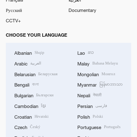
Русский
Documentary
CCTV+
CHOOSE YOUR LANGUAGE
Shqip
ລາວ
Albanian
Lao
العربية
Bahasa Melayu
Arabic
Malay
Беларуская
Монгол
Belarusian
Mongolian
বাংলা
မြန်မာဘာသာ
Bengali
Myanmar
Български
नेपाली
Bulgarian
Nepali
ខ្មែរ
فارسی
Cambodian
Persian
Hrvatski
Polski
Croatian
Polish
Český
Português
Czech
Portuguese