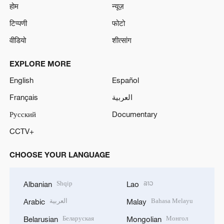
होम
न्यूज़
टिप्पणी
फोटो
वीडियो
शीत्सांग
EXPLORE MORE
English
Español
Français
العربية
Русский
Documentary
CCTV+
CHOOSE YOUR LANGUAGE
Shqip
ລາວ
Albanian
Lao
العربية
Bahasa Melayu
Arabic
Malay
Беларуская
Монгол
Belarusian
Mongolian