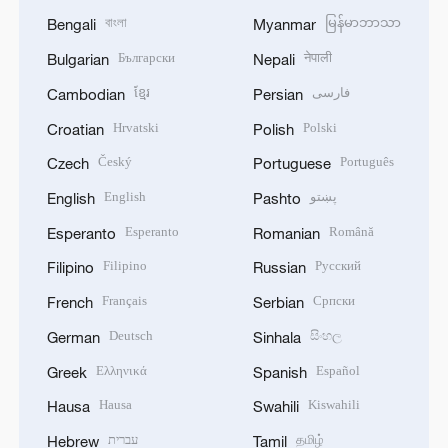
বাংলা
မြန်မာဘာသာ
Bengali
Myanmar
Български
नेपाली
Bulgarian
Nepali
ខ្មែរ
فارسی
Cambodian
Persian
Hrvatski
Polski
Croatian
Polish
Český
Português
Czech
Portuguese
English
پښتو
English
Pashto
Esperanto
Română
Esperanto
Romanian
Filipino
Русский
Filipino
Russian
Français
Српски
French
Serbian
Deutsch
සිංහල
German
Sinhala
Ελληνικά
Español
Greek
Spanish
Hausa
Kiswahili
Hausa
Swahili
עברית
தமிழ்
Hebrew
Tamil