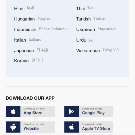
हिन्दी
ไทย
Hindi
Thai
Magyar
Türkçe
Hungarian
Turkish
Bahasa Indonesia
Українська
Indonesian
Ukrainian
Italiano
اردو
Italian
Urdu
日本語
Tiếng Việt
Japanese
Vietnamese
한국어
Korean
DOWNLOAD OUR APP