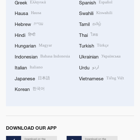
Ελληνικά
Español
Greek
Spanish
Hausa
Kiswahili
Hausa
Swahili
עברית
தமிழ்
Hebrew
Tamil
हिन्दी
ไทย
Hindi
Thai
Magyar
Türkçe
Hungarian
Turkish
Bahasa Indonesia
Українська
Indonesian
Ukrainian
Italiano
اردو
Italian
Urdu
日本語
Tiếng Việt
Japanese
Vietnamese
한국어
Korean
DOWNLOAD OUR APP