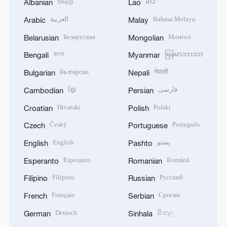
Shqip
ລາວ
Albanian
Lao
العربية
Bahasa Melayu
Arabic
Malay
Беларуская
Монгол
Belarusian
Mongolian
বাংলা
မြန်မာဘာသာ
Bengali
Myanmar
Български
नेपाली
Bulgarian
Nepali
ខ្មែរ
فارسی
Cambodian
Persian
Hrvatski
Polski
Croatian
Polish
Český
Português
Czech
Portuguese
English
پښتو
English
Pashto
Esperanto
Română
Esperanto
Romanian
Filipino
Русский
Filipino
Russian
Français
Српски
French
Serbian
Deutsch
සිංහල
German
Sinhala