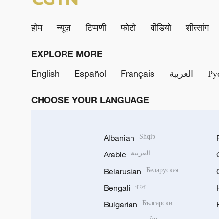
होम
न्यूज़
टिप्पणी
फोटो
वीडियो
शीत्सांग
EXPLORE MORE
English
Español
Français
العربية
Ру
CHOOSE YOUR LANGUAGE
Albanian
Shqip
Arabic
العربية
Belarusian
Беларуская
Bengali
বাংলা
Bulgarian
Български