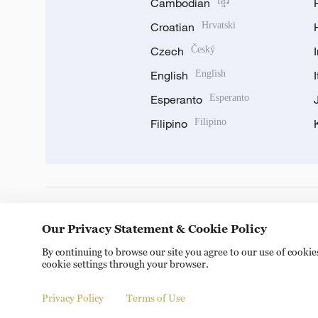
Cambodian
ខ្មែរ
Croatian
Hrvatski
Czech
Český
English
English
Esperanto
Esperanto
Filipino
Filipino
DOWNLOAD OUR APP
Our Privacy Statement & Cookie Policy
By continuing to browse our site you agree to our use of cooki
cookie settings through your browser.
Privacy Policy
Terms of Use
Copyright © 2024 CGTN.
京ICP备20000184号
京公网安