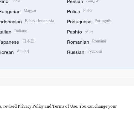
Hindi
हिन्दी
Persian
فارسی
Hungarian
Magyar
Polish
Polski
Indonesian
Bahasa Indonesia
Portuguese
Português
Italian
Italiano
Pashto
پښتو
Japanese
日本語
Romanian
Română
Korean
한국어
Russian
Русский
es, revised Privacy Policy and Terms of Use. You can change your
备 11010502050052号
Disinformation report hotline: 010-8506146