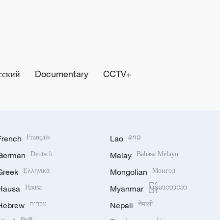
сский
Documentary
CCTV+
French
Français
Lao
ລາວ
German
Deutsch
Malay
Bahasa Melayu
Greek
Ελληνικά
Mongolian
Монгол
Hausa
Hausa
Myanmar
မြန်မာဘာသာ
Hebrew
עברית
Nepali
नेपाली