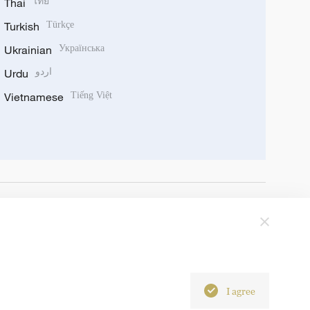
Thai
ไทย
Turkish
Türkçe
Ukrainian
Українська
Urdu
اردو
Vietnamese
Tiếng Việt
I agree
6