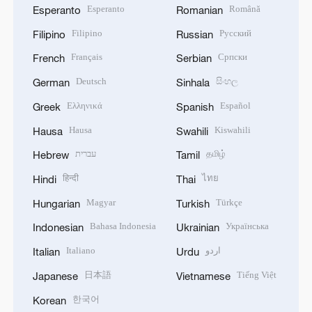
Esperanto
Română
Esperanto
Romanian
Filipino
Русский
Filipino
Russian
Français
Српски
French
Serbian
Deutsch
සිංහල
German
Sinhala
Ελληνικά
Español
Greek
Spanish
Hausa
Kiswahili
Hausa
Swahili
עברית
தமிழ்
Hebrew
Tamil
हिन्दी
ไทย
Hindi
Thai
Magyar
Türkçe
Hungarian
Turkish
Bahasa Indonesia
Українська
Indonesian
Ukrainian
Italiano
اردو
Italian
Urdu
日本語
Tiếng Việt
Japanese
Vietnamese
한국어
Korean