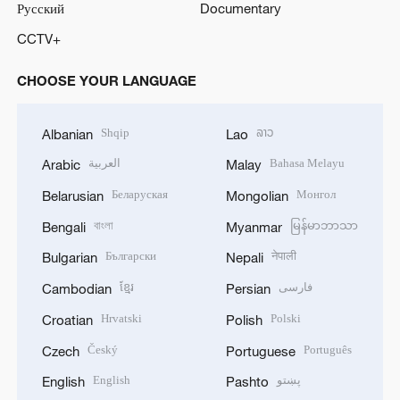
Русский
Documentary
CCTV+
CHOOSE YOUR LANGUAGE
Shqip
ລາວ
Albanian
Lao
العربية
Bahasa Melayu
Arabic
Malay
Беларуская
Монгол
Belarusian
Mongolian
বাংলা
မြန်မာဘာသာ
Bengali
Myanmar
Български
नेपाली
Bulgarian
Nepali
ខ្មែរ
فارسی
Cambodian
Persian
Hrvatski
Polski
Croatian
Polish
Český
Português
Czech
Portuguese
English
پښتو
English
Pashto