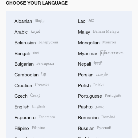
CHOOSE YOUR LANGUAGE
Shqip
ລາວ
Albanian
Lao
العربية
Bahasa Melayu
Arabic
Malay
Беларуская
Монгол
Belarusian
Mongolian
বাংলা
မြန်မာဘာသာ
Bengali
Myanmar
Български
नेपाली
Bulgarian
Nepali
ខ្មែរ
فارسی
Cambodian
Persian
Hrvatski
Polski
Croatian
Polish
Český
Português
Czech
Portuguese
English
پښتو
English
Pashto
Esperanto
Română
Esperanto
Romanian
Filipino
Русский
Filipino
Russian