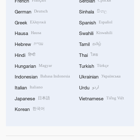
Français
Српски
French
Serbian
Deutsch
සිංහල
German
Sinhala
Ελληνικά
Español
Greek
Spanish
Hausa
Kiswahili
Hausa
Swahili
עברית
தமிழ்
Hebrew
Tamil
हिन्दी
ไทย
Hindi
Thai
Magyar
Türkçe
Hungarian
Turkish
Bahasa Indonesia
Українська
Indonesian
Ukrainian
Italiano
اردو
Italian
Urdu
日本語
Tiếng Việt
Japanese
Vietnamese
한국어
Korean