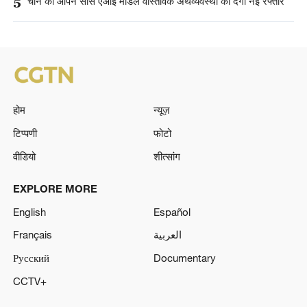
5
चीन का ओपन सोर्स एआई मॉडल वास्तविक अर्थव्यवस्था को देगा नई रफ्तार
होम
न्यूज़
टिप्पणी
फोटो
वीडियो
शीत्सांग
EXPLORE MORE
English
Español
Français
العربية
Русский
Documentary
CCTV+