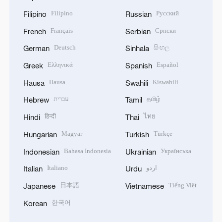
Filipino
Русский
Filipino
Russian
Français
Српски
French
Serbian
Deutsch
සිංහල
German
Sinhala
Ελληνικά
Español
Greek
Spanish
Hausa
Kiswahili
Hausa
Swahili
עברית
தமிழ்
Hebrew
Tamil
हिन्दी
ไทย
Hindi
Thai
Magyar
Türkçe
Hungarian
Turkish
Bahasa Indonesia
Українська
Indonesian
Ukrainian
Italiano
اردو
Italian
Urdu
日本語
Tiếng Việt
Japanese
Vietnamese
한국어
Korean