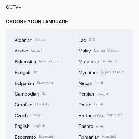
CCTV+
CHOOSE YOUR LANGUAGE
Shqip
ລາວ
Albanian
Lao
العربية
Bahasa Melayu
Arabic
Malay
Беларуская
Монгол
Belarusian
Mongolian
বাংলা
မြန်မာဘာသာ
Bengali
Myanmar
Български
नेपाली
Bulgarian
Nepali
ខ្មែរ
فارسی
Cambodian
Persian
Hrvatski
Polski
Croatian
Polish
Český
Português
Czech
Portuguese
English
پښتو
English
Pashto
Esperanto
Română
Esperanto
Romanian